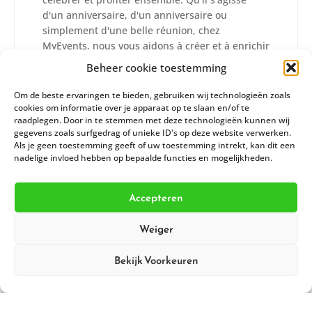
d'un anniversaire, d'un anniversaire ou
simplement d'une belle réunion, chez
MyEvents, nous vous aidons à créer et à enrichir
ces moments spéciaux avec la décoration
Beheer cookie toestemming
parfaite et le bon sentiment de fête.
Om de beste ervaringen te bieden, gebruiken wij technologieën zoals
LIRE PLUS
cookies om informatie over je apparaat op te slaan en/of te
raadplegen. Door in te stemmen met deze technologieën kunnen wij
gegevens zoals surfgedrag of unieke ID's op deze website verwerken.
Als je geen toestemming geeft of uw toestemming intrekt, kan dit een
nadelige invloed hebben op bepaalde functies en mogelijkheden.
Chez MyEvents, c'est
Accepteren
la centrale de vos rêves
Weiger
Bekijk Voorkeuren
En 2018, nous avons lancé notre société de location "Top
Feest Verhuur" et j'ai vite compris que ma passion était la
décoration. C'est pourquoi j'ai décidé de continuer avec